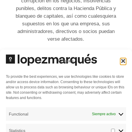
corrupción en los negocios, insolvencias
punibles, delitos contra la Hacienda Pública y
blanqueo de capitales, así como cualesquiera
supuestos en los que una empresa, sus
administradores, directivos o socios puedan
verse afectados.
La práctica está liderada por
Luis Martínez de
Cookies
Salinas
, miembro de la carrera judicial desde
1983, cuya trayectoria destaca por haber sido
Magistrado titular de diferentes Juzgados de
To provide the best experiences, we use technologies like cookies to store
and/or access device information. Consenting to these technologies will
Instrucción, llegando a integrar la Sala de lo
allow us to process data such as browsing behaviour or unique IDs on this
Penal de la Audiencia Nacional durante más de
site. Not consenting or withdrawing consent, may adversely affect certain
features and functions.
una década (1997-2007). Fue ponente en el
Caso Botín (2005) y ha participado como experto
Functional
Siempre activo
de la Unión Europea en cooperación judicial y
lucha contra el blanqueo.
Statistics